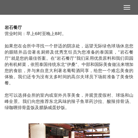
Togg
navig
岩石餐厅
营业时间：早上6时至晚上8时。
如果您在会所中寻找一个舒适的阴凉处，远望无际绿色球场休息您
的眼睛并品尝著名厨师及优秀烹饪员为您准备的泰国菜，“岩石餐
厅”就是您的最佳答案。在“岩石餐厅”我们采用优质原料和我们田园
的有机鲜菜，依照泰国传统东北“伊桑”、中部和国际美食做法来增加
您的食欲，并与来自意大利著名葡萄酒同享，给您一个难忘美食的
体验。我们还专为没有太多时间的高尔夫球员下场前准备了美食快
餐。
您可以选择会所的室内或室外共享美食，并观赏度假村、球场和山
峰全景。我们向您推荐东北风味的辣子鱼草药沙拉、酸辣排骨汤、
绿咖喱排骨盖饭及腊肠咸蛋炒饭。