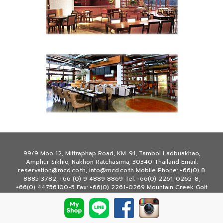
99/9 Moo 12, Mittraphap Road, KM. 91, Tambol Ladbuakhao,
Amphur Sikhio, Nakhon Ratchasima, 30340 Thailand Email:
reservation@mcd.co.th, info@mcd.co.th Mobile Phone: +66(0) 8
8885 3782, +66 (0) 9 4889 8869 Tel: +66(0) 2261-0265-8,
+66(0) 44756100-5 Fax: +66(0) 2261-0269 Mountain Creek Golf
Resort & Residences © Copyright 2020 All rights reserved.